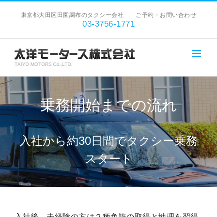
Skip
東京都大田区田園調布のタクシー会社 ご予約・お問い合わせ
to
03-3756-1771
content
乗務開始までの流れ
入社から約30日間でタクシー乗務
スタート
入社後、未経験の方は２種免許の取得と地理を習得