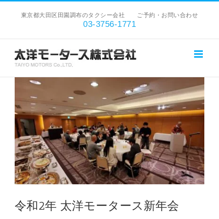
Skip
東京都大田区田園調布のタクシー会社 ご予約・お問い合わせ
to
03-3756-1771
content
View
Larger
Image
令和2年 太洋モータース新年会