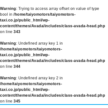
Warning
: Trying to access array offset on value of type
bool in
/home/taiyomotors/taiyomotors-
taxi.co.jp/public_html/wp-
content/themes/Avada/includes/class-avada-head.php
on line
343
Warning
: Undefined array key 1 in
/home/taiyomotors/taiyomotors-
taxi.co.jp/public_html/wp-
content/themes/Avada/includes/class-avada-head.php
on line
344
Warning
: Undefined array key 2 in
/home/taiyomotors/taiyomotors-
taxi.co.jp/public_html/wp-
content/themes/Avada/includes/class-avada-head.php
on line
345
Skip