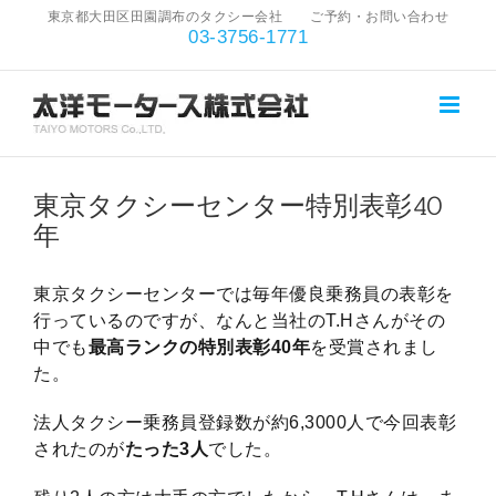
東京都大田区田園調布のタクシー会社 ご予約・お問い合わせ
to
03-3756-1771
content
View
Larger
東京タクシーセンター特別表彰40
Image
年
東京タクシーセンターでは毎年優良乗務員の表彰を
行っているのですが、なんと当社のT.Hさんがその
中でも
最高ランクの特別表彰40年
を受賞されまし
た。
法人タクシー乗務員登録数が約6,3000人で今回表彰
されたのが
たった3人
でした。