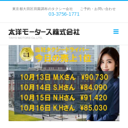
Skip
東京都大田区田園調布のタクシー会社 ご予約・お問い合わせ
to
03-3756-1771
content
View
Larger
Image