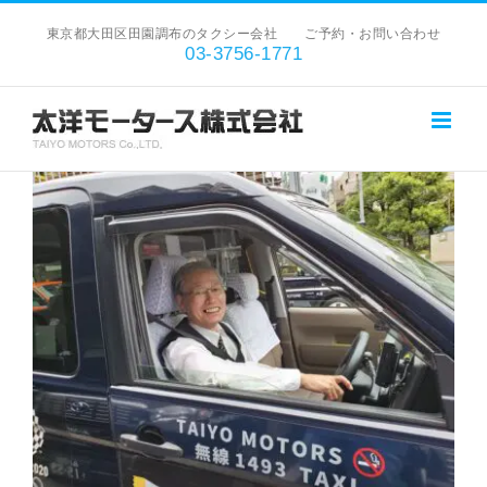
Skip
東京都大田区田園調布のタクシー会社 ご予約・お問い合わせ
to
03-3756-1771
content
View
Larger
Image