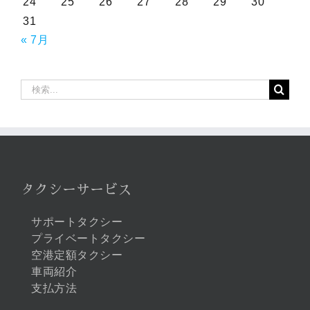
24
25
26
27
28
29
30
31
« 7月
検
索
…
タクシーサービス
サポートタクシー
プライベートタクシー
空港定額タクシー
車両紹介
支払方法