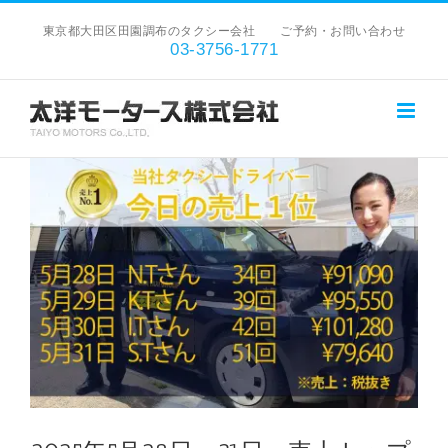
Skip
東京都大田区田園調布のタクシー会社 ご予約・お問い合わせ
to
03-3756-1771
content
View
Larger
Image