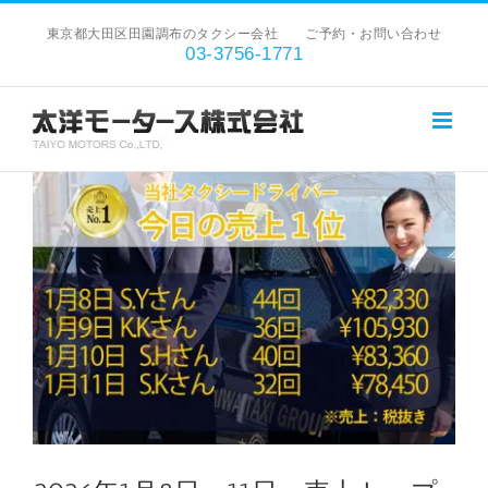
Skip
東京都大田区田園調布のタクシー会社 ご予約・お問い合わせ
to
03-3756-1771
content
View
Larger
Image