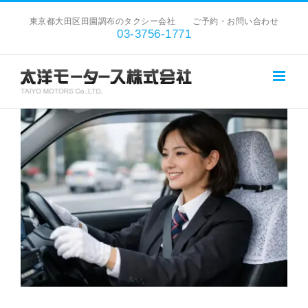
Skip
東京都大田区田園調布のタクシー会社 ご予約・お問い合わせ
to
03-3756-1771
content
View
Larger
Image