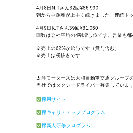
4月8日N.Tさん32回¥86,990
朝から中距離が上手く続きました。連続ト
4月9日K.Tさん39回¥81,060
回数は会社平均の4割増し位です。営業も
※売上の62%が給与です（賞与含む）
※売上は税抜きです
太洋モータースは大和自動車交通グループ
当社ではタクシードライバー募集していま
採用サイト
採キャリアアッププログラム
採新人研修プログラム