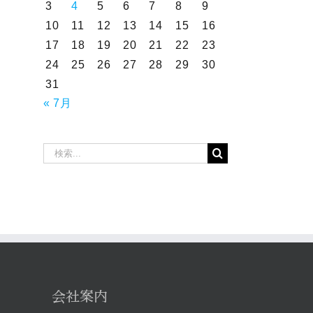
3
4
5
6
7
8
9
10
11
12
13
14
15
16
17
18
19
20
21
22
23
24
25
26
27
28
29
30
31
« 7月
2026年7月12日～15
2026年7月8日～11
検
索
日 売上トップタク
日 売上トップタク
…
シードライバー
シードライバー
会社案内