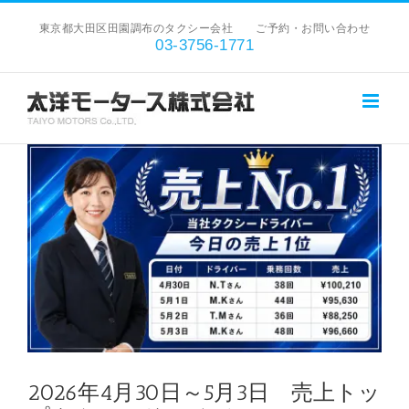
Skip
東京都大田区田園調布のタクシー会社 ご予約・お問い合わせ
to
03-3756-1771
content
View
Larger
Image
2026年4月30日～5月3日 売上トッ