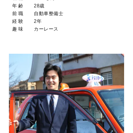
年 齢
28歳
前 職
自動車整備士
経 験
2年
趣 味
カーレース