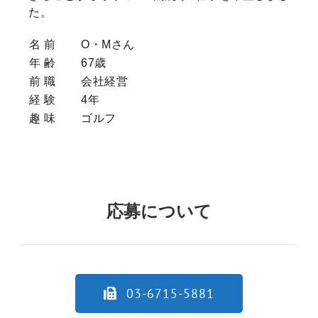
た。
名 前
O・Mさん
年 齢
67歳
前 職
会社経営
経 験
4年
趣 味
ゴルフ
応募について
03-6715-5881