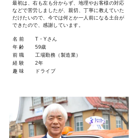
最初は、右も左も分からず、地理やお客様の対応
などで苦労しましたが、親切、丁寧に教えていた
だけたいので、今では何とか一人前になる土台が
できたので、感謝しています。
名 前
T・Yさん
年 齢
59歳
前 職
工場勤務（製造業）
経 験
2年
趣 味
ドライブ