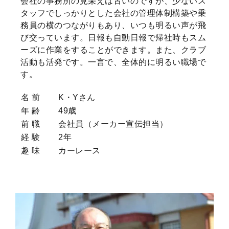
会社の事務所の見栄えは古いのですが、少ないス
タッフでしっかりとした会社の管理体制構築や乗
務員の横のつながりもあり、いつも明るい声が飛
び交っています。日報も自動日報で帰社時もスム
ーズに作業をすることができます。また、クラブ
活動も活発です。一言で、全体的に明るい職場で
す。
名 前
K・Yさん
年 齢
49歳
前 職
会社員（メーカー宣伝担当）
経 験
2年
趣 味
カーレース