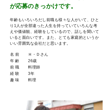
が応募のきっかけです。
年齢もいろいろだし前職も様々な人がいて、ひと
り1人が全部違った人生を持っていていろんな考
えや価値観、経験をしているので、話しを聞いて
いると面白いです。また、とても家庭的というか
いい雰囲気な会社だと思います。
名 前
Ｈ・Ｄさん
年 齢
26歳
前 職
料理師
経 験
3年
趣 味
料理