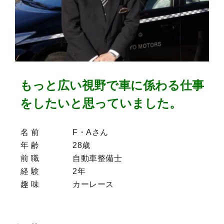
もっと広い視野で車に係わる仕事
をしたいと思っていました。
名 前
F・Aさん
年 齢
28歳
前 職
自動車整備士
経 験
2年
趣 味
カーレース