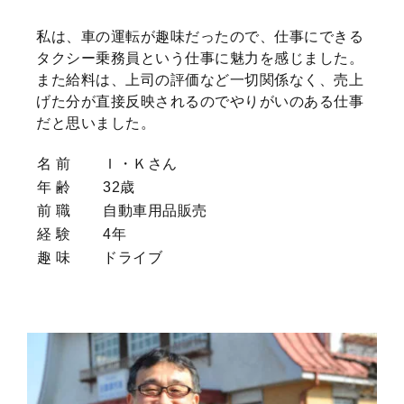
私は、車の運転が趣味だったので、仕事にできる
タクシー乗務員という仕事に魅力を感じました。
また給料は、上司の評価など一切関係なく、売上
げた分が直接反映されるのでやりがいのある仕事
だと思いました。
名 前
Ｉ・Ｋさん
年 齢
32歳
前 職
自動車用品販売
経 験
4年
趣 味
ドライブ