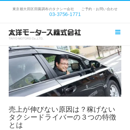
Skip
東京都大田区田園調布のタクシー会社 ご予約・お問い合わせ
to
03-3756-1771
content
View
Larger
Image
売上が伸びない原因は？稼げない
タクシードライバーの３つの特徴
とは