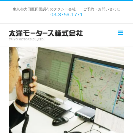
Skip
東京都大田区田園調布のタクシー会社 ご予約・お問い合わせ
to
03-3756-1771
content
View
Larger
Image