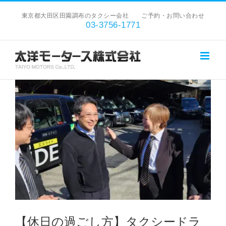
Skip
東京都大田区田園調布のタクシー会社 ご予約・お問い合わせ
to
03-3756-1771
content
View
Larger
Image
【休日の過ごし方】タクシードラ