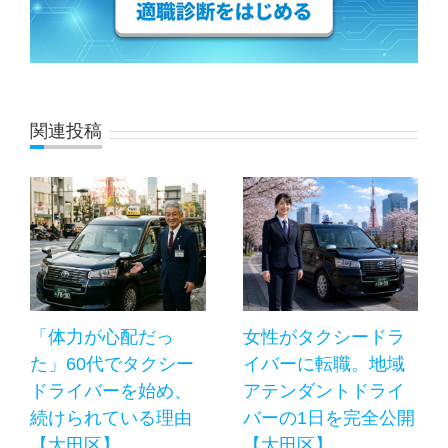
関連投稿
「体力が心配だっ
女性がタクシードラ
た」60代でタクシー
イバーに転職。地域
ドライバーを始め、
アテンダントドライ
続けられている理由
バーの1日を完全公開
【大田区】
【大田区】