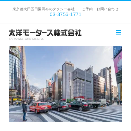
Skip
東京都大田区田園調布のタクシー会社 ご予約・お問い合わせ
to
03-3756-1771
content
View
Larger
Image