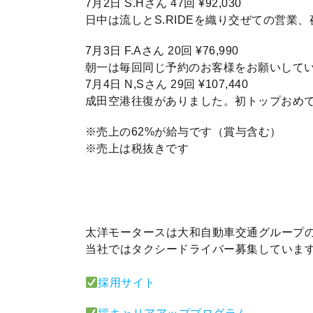
7月2日 S.Hさん 47回 ¥92,030
日中は流しとS.RIDEを織り交ぜての営業
7月3日 F.Aさん 20回 ¥76,990
朝一は毎回同じ予約のお客様をお願いして
7月4日 N,Sさん 29回 ¥107,440
成田空港往復がありました。初トップおめ
※売上の62%が給与です（賞与含む）
※売上は税抜きです
太洋モータースは大和自動車交通グループ
当社ではタクシードライバー募集していま
採用サイト