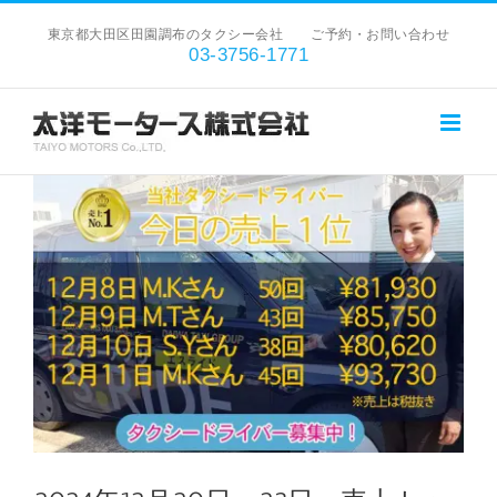
Skip
東京都大田区田園調布のタクシー会社 ご予約・お問い合わせ
to
03-3756-1771
content
View
Larger
Image