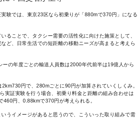
験では、東京23区なら初乗りが「880mで370円」になる
ていることで、タクシー需要の活性化に向けた施策として、
院など、日常生活での短距離の移動ニーズが高まると考えら
シーの年度ごとの輸送人員数は2000年代前半は19億人から
km730円で、280mごとに90円が加算されていくしくみ。
ながら実証実験を行う場合、初乗り料金と距離の組み合わせは
6kmで460円、0.88kmで370円が考えられる。
というイメージがあると思うので、こういった取り組みで需