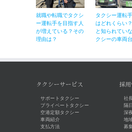
就職や転職でタクシ
タクシー運転
ー運転手を目指す人
はどれくらい
が増えている？その
と知られてい
理由は？
クシーの車両
タクシーサービス
採用
サポートタクシー
社
プライベートタクシー
隔
空港定額タクシー
深
車両紹介
地
支払方法
募