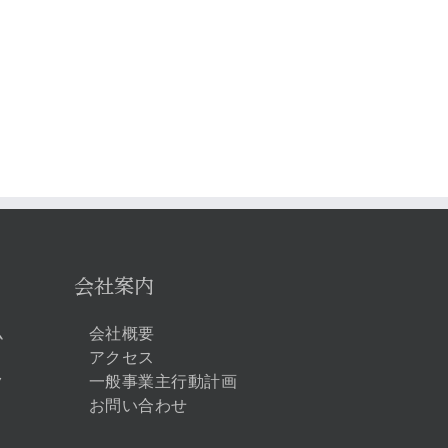
タクシー業界への転
タクシードライバー
職を効率的に！おす
の収入で家族は養え
すめの転職エージェ
る？
ント
会社案内
ム
会社概要
アクセス
ク
一般事業主行動計画
お問い合わせ