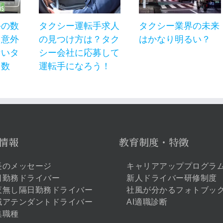
手の数
タクシー運転手求人
タクシー業界の未来
？意外
の見つけ方は？タク
はかなり明るい？
ないタ
シー会社に応募して
台数
運転手になろう！
情報
教育制度・特徴
長のメッセージ
キャリアアッププログラ
日勤務ドライバー
新人ドライバー研修制度
夜無し隔日勤務ドライバー
社風が分かるフォトブッ
域アテンダントドライバー
AI適職診断
集職種