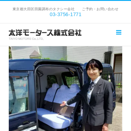
Skip
東京都大田区田園調布のタクシー会社 ご予約・お問い合わせ
to
03-3756-1771
content
View
Larger
Image