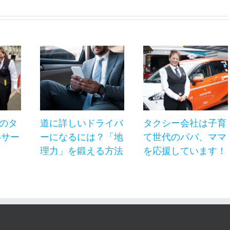
代のタ
道に詳しいドライバ
タクシー会社は子育
いサー
ーになるには？「地
て世代のパパ、ママ
理力」を鍛える方法
を応援しています！