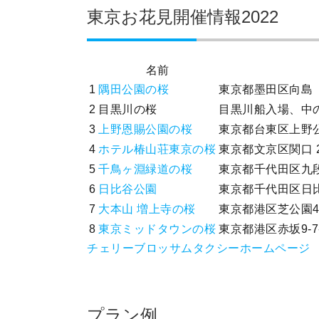
東京お花見開催情報2022
名前
1
隅田公園の桜
東京都墨田区向島
2
目黒川の桜
目黒川船入場、中
3
上野恩賜公園の桜
東京都台東区上野公
4
ホテル椿山荘東京の桜
東京都文京区関口 2-
5
千鳥ヶ淵緑道の桜
東京都千代田区九
6
日比谷公園
東京都千代田区日
7
大本山 増上寺の桜
東京都港区芝公園4-
8
東京ミッドタウンの桜
東京都港区赤坂9-7
チェリーブロッサムタクシーホームページ
プラン例