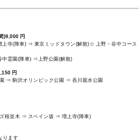
9,000 円
 増上寺(降車) ⇒ 東京ミッドタウン(解散)☆ 上野・谷中コース
谷中霊園(降車) ⇒上野公園(解散)
150 円
公園 ⇒ 駒沢オリンピック公園 ⇒ 呑川親水公園
ズ桜並木 ⇒ スペイン坂 ⇒ 増上寺(降車)
なります